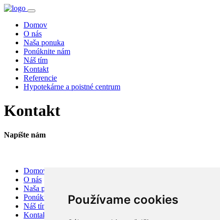
Domov
O nás
Naša ponuka
Ponúknite nám
Náš tím
Kontakt
Referencie
Hypotekárne a poistné centrum
Kontakt
Napíšte nám
Domov
O nás
Naša ponuka
Používame cookies
Ponúknite nám
Náš tím
Kontakt