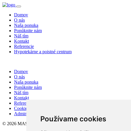
Domov
O nás
Naša ponuka
Ponúknite nám
Náš tím
Kontakt
Referencie
Hypotekárne a poistné centrum
Domov
O nás
Naša ponuka
Ponúknite nám
Náš tím
Kontakt
Referencie
Cookies
Admin
Používame cookies
© 2026 MASTER Finance, s.r.o.